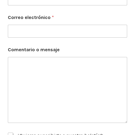
n
t
a
Correo electrónico
*
r
i
o
Comentario o mensaje