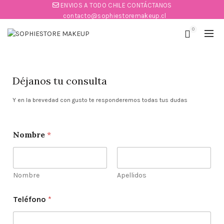
ENVIOS A TODO CHILE CONTÁCTANOS
contacto@sophiestoremakeup.cl
0
Déjanos tu consulta
Y en la brevedad con gusto te responderemos todas tus dudas
*
C
Nombre
*
*
o
C
r
o
r
r
e
r
o
Nombre
Apellidos
e
o
o
C
Teléfono
*
o
m
e