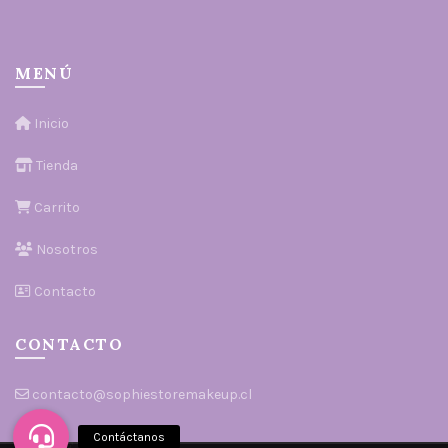
MENÚ
Inicio
Tienda
Carrito
Nosotros
Contacto
CONTACTO
contacto@sophiestoremakeup.cl
SÍGUENOS