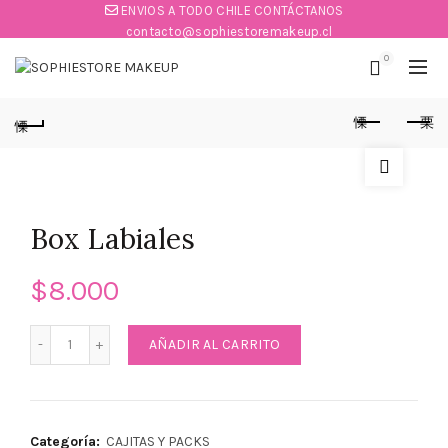
ENVIOS A TODO CHILE CONTÁCTANOS
contacto@sophiestoremakeup.cl
0
Box Labiales
$
8.000
Box Labiales cantidad
AÑADIR AL CARRITO
Categoría:
CAJITAS Y PACKS