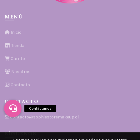
MENÚ
Inicio
Tienda
Carrito
Nosotros
Contacto
CONTACTO
contacto@sophiestoremakeup.cl
SÍGUENOS