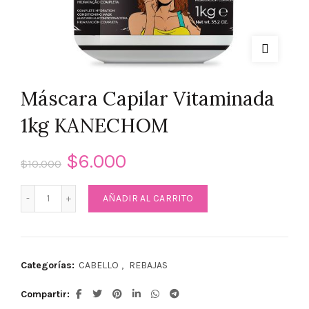
Máscara Capilar Vitaminada
1kg KANECHOM
$
6.000
$
10.000
Máscara Capilar Vitaminada 1kg KANECHOM cantidad
AÑADIR AL CARRITO
Categorías:
CABELLO
,
REBAJAS
Compartir