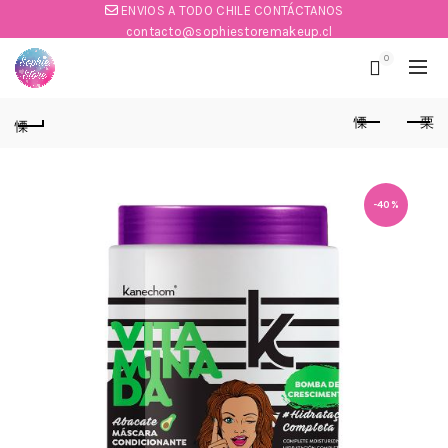
ENVIOS A TODO CHILE CONTÁCTANOS
contacto@sophiestoremakeup.cl
0
-40%