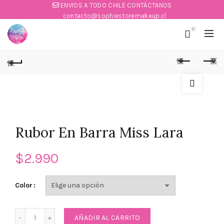
ENVIOS A TODO CHILE CONTÁCTANOS
contacto@sophiestoremakeup.cl
0
Rubor En Barra Miss Lara
$
2.990
Color
Rubor En Barra Miss Lara cantidad
AÑADIR AL CARRITO