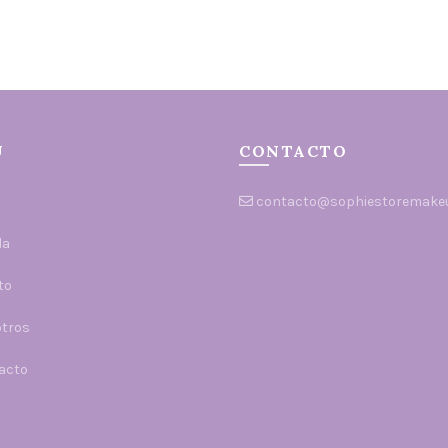
Ú
CONTACTO
o
contacto@sophiestoremakeu
da
to
tros
acto