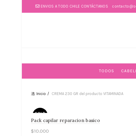
ENVIOS A TODO CHILE CONTÁCTANOS
contacto@so
TODOS
CABEL
Inicio
CREMA 230 GR del producto
VITAMINADA
SOLD
OUT
Pack capilar reparacion basico
$
10.000
COCO BOM