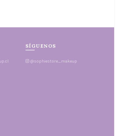
SÍGUENOS
p.cl
@sophiestore_makeup