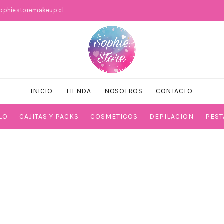
phiestoremakeup.cl
INICIO
TIENDA
NOSOTROS
CONTACTO
LO
CAJITAS Y PACKS
COSMETICOS
DEPILACION
PEST