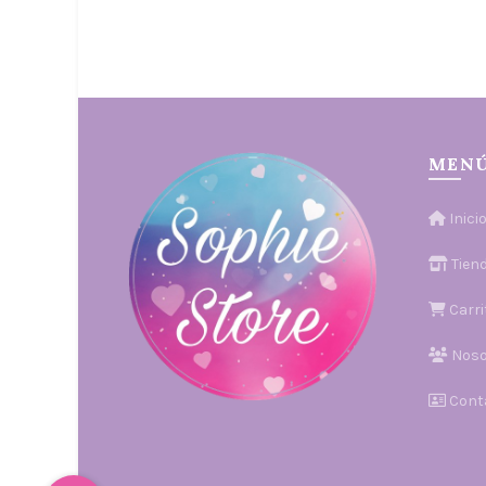
Seleccionar opciones
VITAMINADA
MEN
Inici
Tien
Carri
Noso
Cont