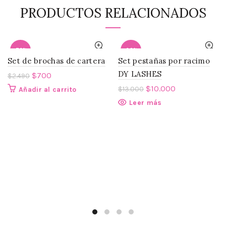
PRODUCTOS RELACIONADOS
-72%
-23%
Set de brochas de cartera
Set pestañas por racimo
DY LASHES
SOLD
$
700
$
2.490
OUT
$
10.000
$
13.000
Añadir al carrito
Leer más