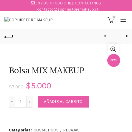
ENVIOS A TODO CHILE CONTÁCTANOS
contacto@sophiestoremakeup.cl
0
-37%
Bolsa MIX MAKEUP
$
5.000
$
7.990
Bolsa MIX MAKEUP cantidad
AÑADIR AL CARRITO
Categorías:
COSMETICOS
,
REBAJAS