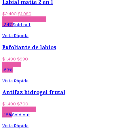
Labial matte 2 en 1
$
2.490
$
1.990
Seleccionar opciones
-34%
Sold out
Vista Rápida
Exfoliante de labios
$
1.490
$
990
Leer más
-53%
Vista Rápida
Antifaz hidrogel frutal
$
1.490
$
700
Añadir al carrito
-18%
Sold out
Vista Rápida