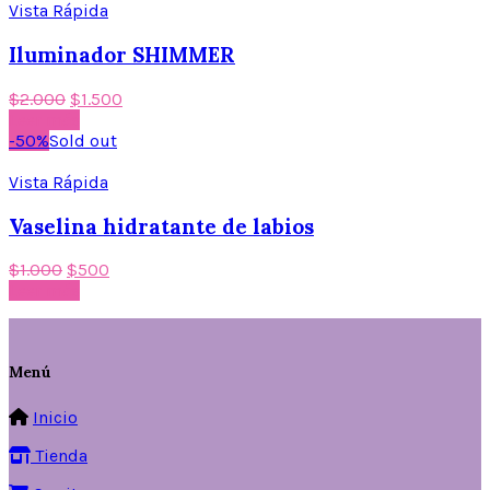
Vista Rápida
Iluminador SHIMMER
$
2.000
$
1.500
Leer más
-50%
Sold out
Vista Rápida
Vaselina hidratante de labios
$
1.000
$
500
Leer más
Menú
Inicio
Tienda