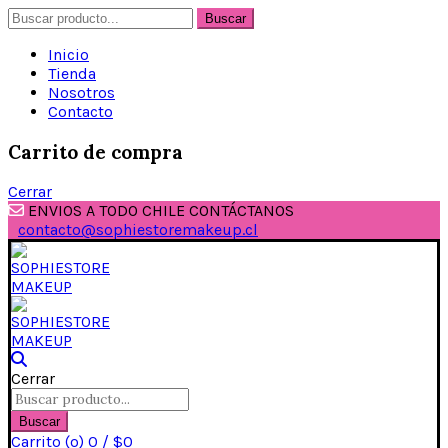
Buscar
Buscar
por:
Inicio
Tienda
Nosotros
Contacto
Carrito de compra
Cerrar
ENVIOS A TODO CHILE CONTÁCTANOS
contacto@sophiestoremakeup.cl
Cerrar
Buscar
por:
Buscar
Carrito (
o
)
0
/
$
0