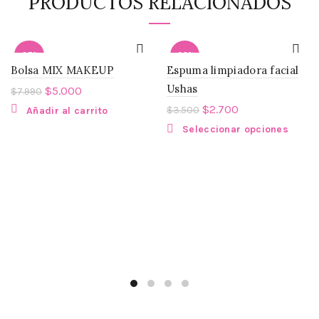
PRODUCTOS RELACIONADOS
-37%
-23%
Bolsa MIX MAKEUP
Espuma limpiadora facial
Ushas
SOLD
$
5.000
$
7.990
OUT
$
2.700
$
3.500
Añadir al carrito
Seleccionar opciones