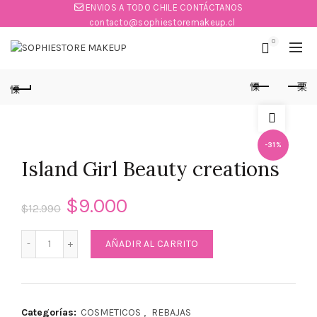
ENVIOS A TODO CHILE CONTÁCTANOS
contacto@sophiestoremakeup.cl
0
-31%
Island Girl Beauty creations
$
9.000
$
12.990
Island Girl Beauty creations cantidad
AÑADIR AL CARRITO
Categorías:
COSMETICOS
,
REBAJAS