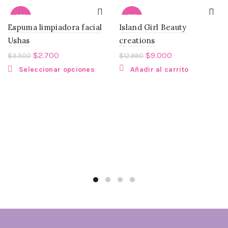
-23%
-31%
Espuma limpiadora facial
Island Girl Beauty
Ushas
creations
SOLD
OUT
$
2.700
$
9.000
$
3.500
$
12.990
Seleccionar opciones
Añadir al carrito