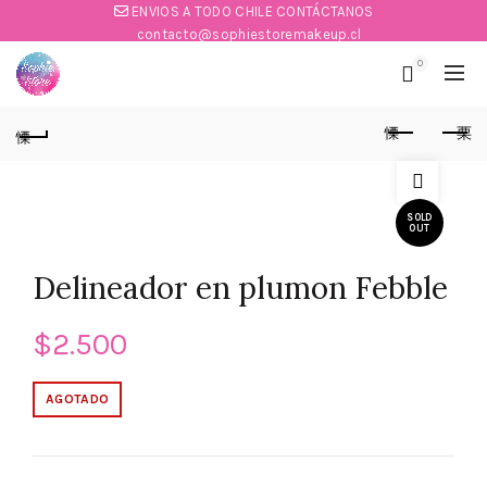
ENVIOS A TODO CHILE CONTÁCTANOS
contacto@sophiestoremakeup.cl
0
SOLD
OUT
Delineador en plumon Febble
$
2.500
AGOTADO