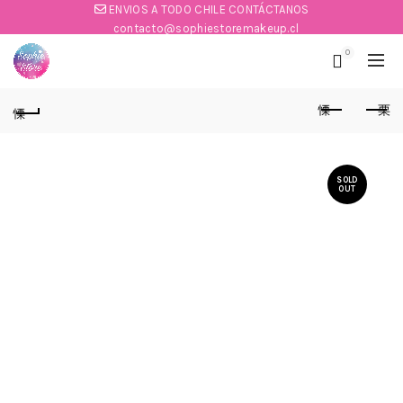
ENVIOS A TODO CHILE CONTÁCTANOS
contacto@sophiestoremakeup.cl
0
SOLD
OUT