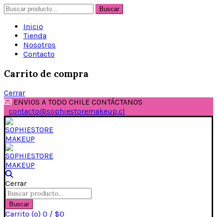
Buscar
Buscar
por:
Inicio
Tienda
Nosotros
Contacto
Carrito de compra
Cerrar
ENVIOS A TODO CHILE CONTÁCTANOS
contacto@sophiestoremakeup.cl
Cerrar
Buscar
por:
Buscar
Carrito (
o
)
0
/
$
0