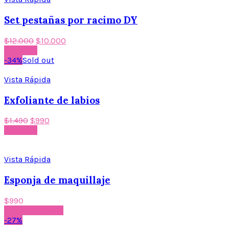
Set pestañas por racimo DY
$
12.000
$
10.000
Leer más
-34%
Sold out
Vista Rápida
Exfoliante de labios
$
1.490
$
990
Leer más
Vista Rápida
Esponja de maquillaje
$
990
Añadir al carrito
-27%