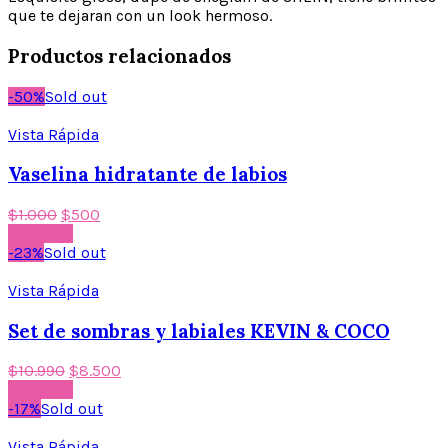
que te dejaran con un look hermoso.
Productos relacionados
-50%
Sold out
Vista Rápida
Vaselina hidratante de labios
$
1.000
$
500
Leer más
-23%
Sold out
Vista Rápida
Set de sombras y labiales KEVIN & COCO
$
10.990
$
8.500
Leer más
-17%
Sold out
Vista Rápida