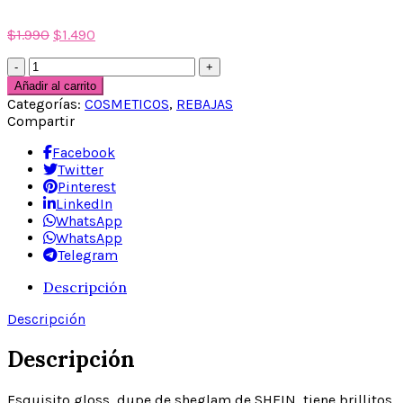
$
1.990
$
1.490
Gloss
Shinne
Añadir al carrito
tipo
Categorías:
COSMETICOS
,
REBAJAS
SHEGLAM
Compartir
cantidad
Facebook
Twitter
Pinterest
LinkedIn
WhatsApp
WhatsApp
Telegram
Descripción
Descripción
Descripción
Esquisito gloss, dupe de sheglam de SHEIN, tiene brillitos