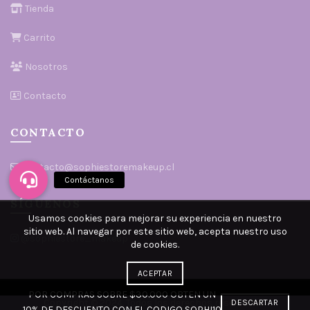
Tienda
Carrito
Nosotros
Contacto
CONTACTO
contacto@sophiestoremakeup.cl
SÍGUENOS
Usamos cookies para mejorar su experiencia en nuestro
sitio web. Al navegar por este sitio web, acepta nuestro uso
@sophiestore_makeup
de cookies.
ACEPTAR
POR COMPRAS SOBRE $30.000 OBTEN UN
Copyright ©️ 2024. Todos los derechos reservados.
DESCARTAR
10% DE DESCUENTO CON EL CODIGO SOPHI10