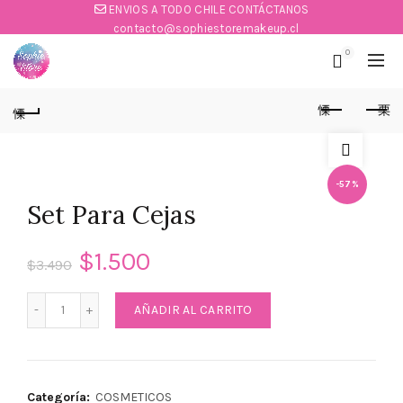
ENVIOS A TODO CHILE CONTÁCTANOS
contacto@sophiestoremakeup.cl
0
-57%
Set Para Cejas
$
1.500
$
3.490
Set Para Cejas cantidad
AÑADIR AL CARRITO
Categoría:
COSMETICOS