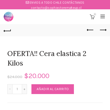
ENVIOS A TODO CHILE CONTÁCTANOS
contacto@sophiestoremakeup.cl
0
OFERTA!! Cera elastica 2
Kilos
$
20.000
$
24.000
OFERTA!! Cera elastica 2 Kilos cantidad
AÑADIR AL CARRITO