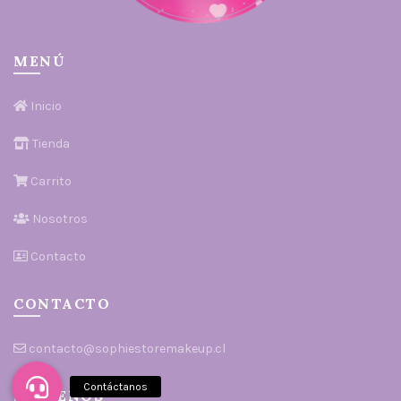
MENÚ
Inicio
Tienda
Carrito
Nosotros
Contacto
CONTACTO
contacto@sophiestoremakeup.cl
SÍGUENOS