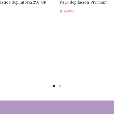
astica depilatoria 250 GR.
Pack depilacion Premium
$
19.990
r al carrito
Leer más