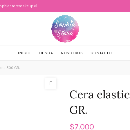
phiestoremakeup.cl
INICIO
TIENDA
NOSOTROS
CONTACTO
oria 500 GR.
Cera elasti
GR.
$
7.000