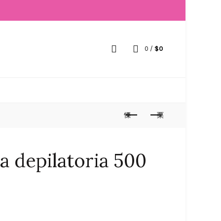
0
/
$
0
ca depilatoria 500