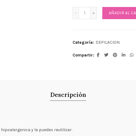
Cera elastica depilatoria 
AÑADIR AL C
Categoría:
DEPILACION
Compartir
Descripción
 hipoalergenica y la puedes reutilizar.