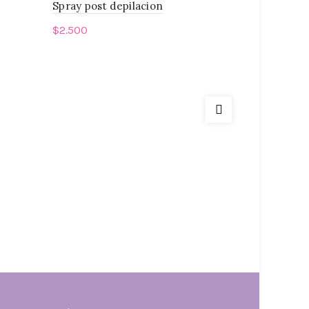
Spray post depilacion
OFERTA!! C
$
2.500
$
2
$
24.000
Leer más
Añadir a