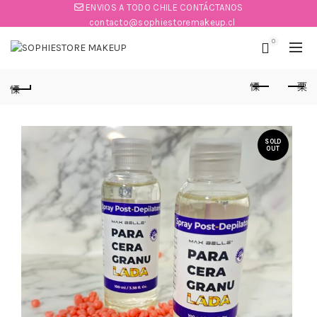
ENVIOS A TODO CHILE CONTÁCTANOS
contacto@sophiestoremakeup.cl
0
SOLD
OUT