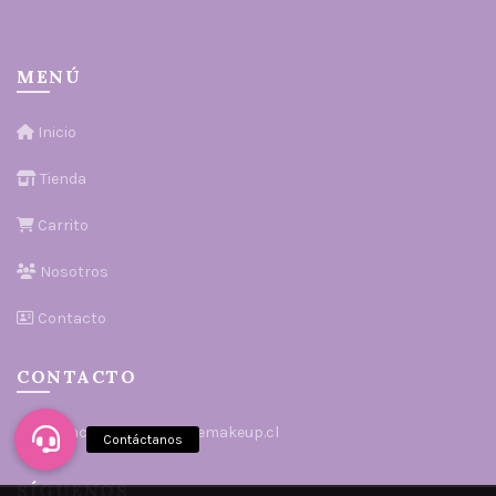
MENÚ
Inicio
Tienda
Carrito
Nosotros
Contacto
CONTACTO
contacto@sophiestoremakeup.cl
SÍGUENOS