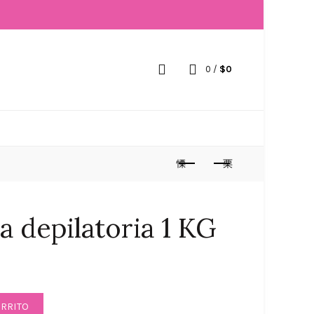
0
/
$
0
a depilatoria 1 KG
1 KG cantidad
ARRITO