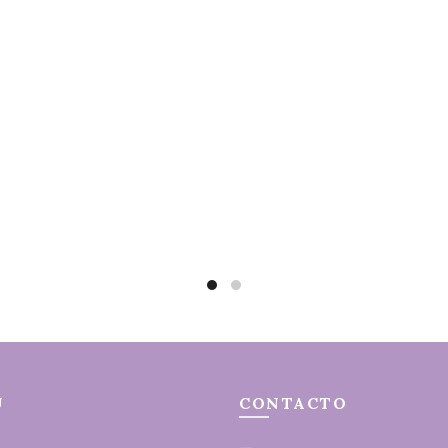
r al carrito
Leer más
Ú
CONTACTO