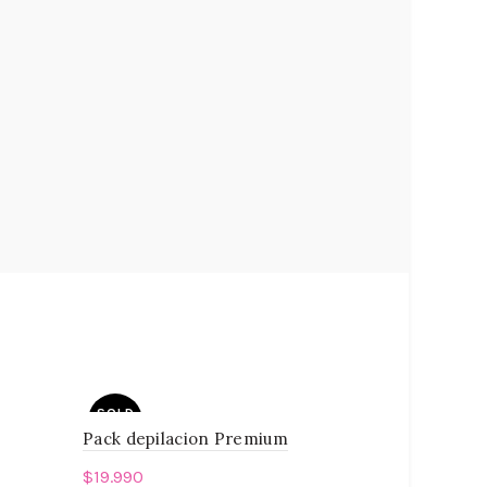
SOLD
HOT
OUT
Pack depilacion Premium
$
19.990