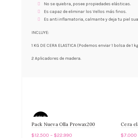
No se quiebra, posee propiedades elásticas.
Es capaz de eliminar los Vellos más finos.
Es anti inflamatoria, calmante y deja tu piel sua
INCLUYE:
1 KG DE CERA ELASTICA (Podemos enviar 1 bolsa de 1 kg
2 Aplicadores de madera.
SOLD
OUT
Pack Nueva Olla Prowax200
Cera el
$
12.500
–
$
22.990
$
7.000