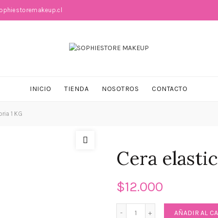
phiestoremakeup.cl
INICIO
TIENDA
NOSOTROS
CONTACTO
oria 1 KG
Cera elastic
$
12.000
Cera elastica depilatoria 
AÑADIR AL C